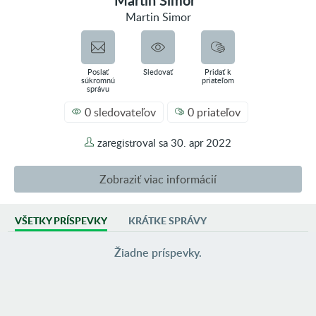
Martin Simor
Martin Simor
Poslať
Sledovať
Pridať k
súkromnú
priateľom
správu
0 sledovateľov
0 priateľov
zaregistroval sa
30. apr 2022
Zobraziť viac informácií
VŠETKY PRÍSPEVKY
KRÁTKE SPRÁVY
AKTIVITA
0 príspevkov vo fotoblogoch
Žiadne príspevky.
2 príspevky vo fóre
0 inzerátov