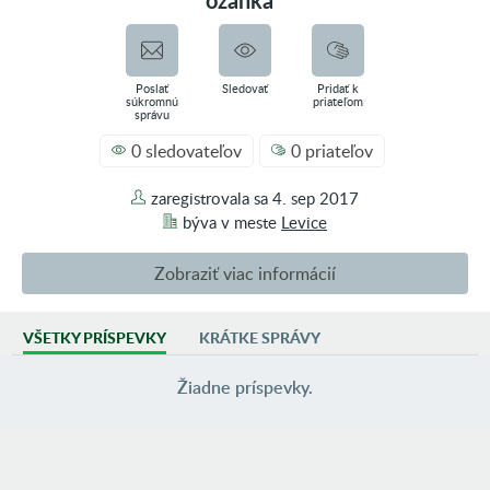
ozanka
Poslať
Sledovať
Pridať k
súkromnú
priateľom
správu
0 sledovateľov
0 priateľov
zaregistrovala sa
4. sep 2017
býva v
meste
Levice
Zobraziť viac informácií
VŠETKY PRÍSPEVKY
KRÁTKE SPRÁVY
AKTIVITA
0 príspevkov vo fotoblogoch
Žiadne príspevky.
3 príspevky vo fóre
0 inzerátov
SKUPINY