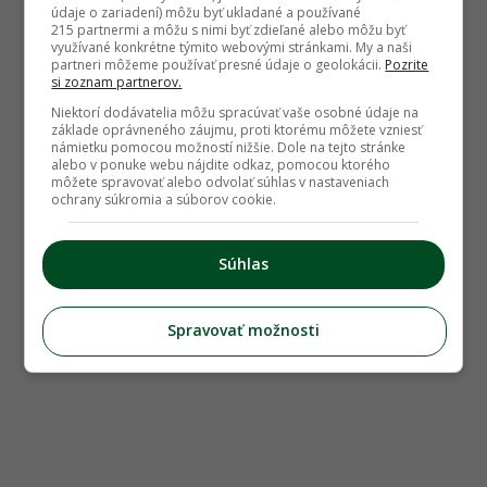
údaje o zariadení) môžu byť ukladané a používané
215 partnermi a môžu s nimi byť zdieľané alebo môžu byť
využívané konkrétne týmito webovými stránkami. My a naši
partneri môžeme používať presné údaje o geolokácii.
Pozrite
si zoznam partnerov.
Niektorí dodávatelia môžu spracúvať vaše osobné údaje na
základe oprávneného záujmu, proti ktorému môžete vzniesť
námietku pomocou možností nižšie. Dole na tejto stránke
alebo v ponuke webu nájdite odkaz, pomocou ktorého
môžete spravovať alebo odvolať súhlas v nastaveniach
ochrany súkromia a súborov cookie.
Súhlas
Spravovať možnosti