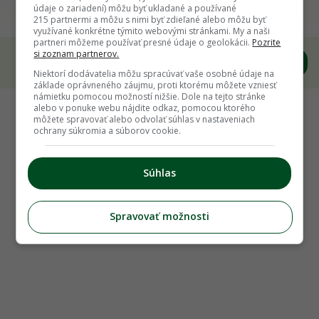
11 krokov ku krásnym chryzantémam v črepníku
údaje o zariadení) môžu byť ukladané a používané
215 partnermi a môžu s nimi byť zdieľané alebo môžu byť
využívané konkrétne týmito webovými stránkami. My a naši
partneri môžeme používať presné údaje o geolokácii.
Pozrite
si zoznam partnerov.
Niektorí dodávatelia môžu spracúvať vaše osobné údaje na
základe oprávneného záujmu, proti ktorému môžete vzniesť
námietku pomocou možností nižšie. Dole na tejto stránke
alebo v ponuke webu nájdite odkaz, pomocou ktorého
môžete spravovať alebo odvolať súhlas v nastaveniach
ochrany súkromia a súborov cookie.
Súhlas
Spravovať možnosti