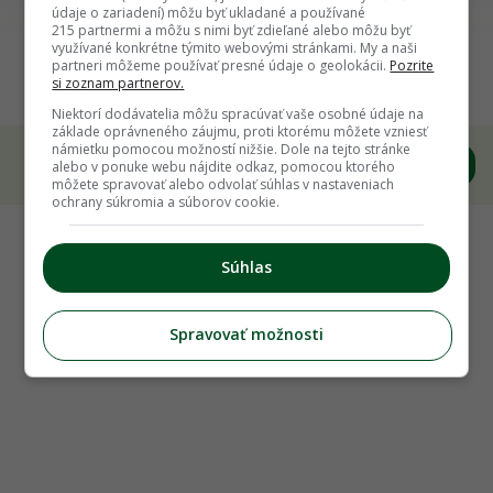
údaje o zariadení) môžu byť ukladané a používané
Späť na článok
215 partnermi a môžu s nimi byť zdieľané alebo môžu byť
využívané konkrétne týmito webovými stránkami. My a naši
13 krokov k novému domčeku pre ježka a rady,
partneri môžeme používať presné údaje o geolokácii.
Pozrite
ako sa o neho postarať
si zoznam partnerov.
Niektorí dodávatelia môžu spracúvať vaše osobné údaje na
základe oprávneného záujmu, proti ktorému môžete vzniesť
námietku pomocou možností nižšie. Dole na tejto stránke
alebo v ponuke webu nájdite odkaz, pomocou ktorého
môžete spravovať alebo odvolať súhlas v nastaveniach
ochrany súkromia a súborov cookie.
Súhlas
Spravovať možnosti