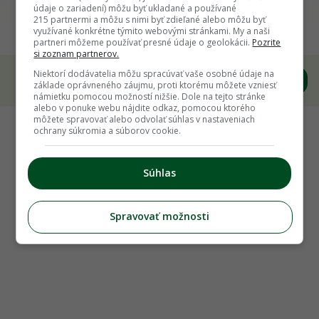
15 otázok a odpovedí, ktoré by ste mali poznať
údaje o zariadení) môžu byť ukladané a používané
215 partnermi a môžu s nimi byť zdieľané alebo môžu byť
skôr, ako sa pustíte do pestovania uhoriek
využívané konkrétne týmito webovými stránkami. My a naši
partneri môžeme používať presné údaje o geolokácii.
Pozrite
si zoznam partnerov.
Niektorí dodávatelia môžu spracúvať vaše osobné údaje na
základe oprávneného záujmu, proti ktorému môžete vzniesť
námietku pomocou možností nižšie. Dole na tejto stránke
alebo v ponuke webu nájdite odkaz, pomocou ktorého
môžete spravovať alebo odvolať súhlas v nastaveniach
ochrany súkromia a súborov cookie.
Súhlas
Spravovať možnosti