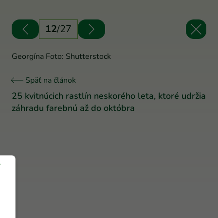
12
/
27
Georgína Foto: Shutterstock
Späť na článok
25 kvitnúcich rastlín neskorého leta, ktoré udržia
záhradu farebnú až do októbra