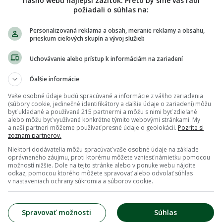
nášho webu najlepší zážitok. Preto by sme vás radi
požiadali o súhlas na:
Personalizovaná reklama a obsah, meranie reklamy a obsahu,
prieskum cieľových skupín a vývoj služieb
Uchovávanie alebo prístup k informáciám na zariadení
Ďalšie informácie
Vaše osobné údaje budú spracúvané a informácie z vášho zariadenia
(súbory cookie, jedinečné identifikátory a ďalšie údaje o zariadení) môžu
byť ukladané a používané 215 partnermi a môžu s nimi byť zdieľané
alebo môžu byť využívané konkrétne týmito webovými stránkami. My
a naši partneri môžeme používať presné údaje o geolokácii.
Pozrite si
zoznam partnerov.
Niektorí dodávatelia môžu spracúvať vaše osobné údaje na základe
oprávneného záujmu, proti ktorému môžete vzniesť námietku pomocou
možností nižšie. Dole na tejto stránke alebo v ponuke webu nájdite
odkaz, pomocou ktorého môžete spravovať alebo odvolať súhlas
v nastaveniach ochrany súkromia a súborov cookie.
Spravovať možnosti
Súhlas