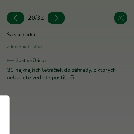
20
/
32
Šalvia modrá
Zdroj: Shutterstock
Späť na článok
30 najkrajších letničiek do záhrady, z ktorých
nebudete vedieť spustiť oči