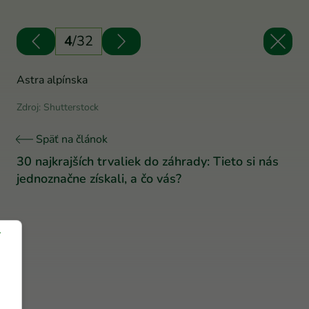
4
/
32
Astra alpínska
Zdroj: Shutterstock
Späť na článok
30 najkrajších trvaliek do záhrady: Tieto si nás
jednoznačne získali, a čo vás?