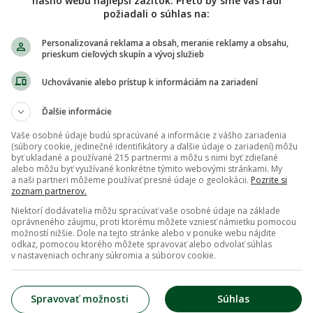
nášho webu najlepší zážitok. Preto by sme vás radi
požiadali o súhlas na:
Personalizovaná reklama a obsah, meranie reklamy a obsahu,
prieskum cieľových skupín a vývoj služieb
Uchovávanie alebo prístup k informáciám na zariadení
Ďalšie informácie
Vaše osobné údaje budú spracúvané a informácie z vášho zariadenia
(súbory cookie, jedinečné identifikátory a ďalšie údaje o zariadení) môžu
byť ukladané a používané 215 partnermi a môžu s nimi byť zdieľané
alebo môžu byť využívané konkrétne týmito webovými stránkami. My
a naši partneri môžeme používať presné údaje o geolokácii.
Pozrite si
zoznam partnerov.
Niektorí dodávatelia môžu spracúvať vaše osobné údaje na základe
oprávneného záujmu, proti ktorému môžete vzniesť námietku pomocou
možností nižšie. Dole na tejto stránke alebo v ponuke webu nájdite
odkaz, pomocou ktorého môžete spravovať alebo odvolať súhlas
v nastaveniach ochrany súkromia a súborov cookie.
Spravovať možnosti
Súhlas