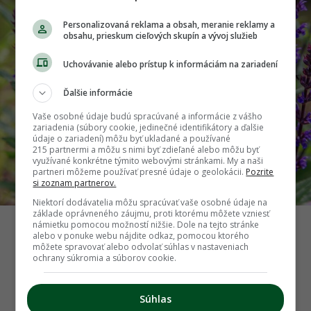
Personalizovaná reklama a obsah, meranie reklamy a
obsahu, prieskum cieľových skupín a vývoj služieb
Uchovávanie alebo prístup k informáciám na zariadení
Ďalšie informácie
Vaše osobné údaje budú spracúvané a informácie z vášho
zariadenia (súbory cookie, jedinečné identifikátory a ďalšie
údaje o zariadení) môžu byť ukladané a používané
215 partnermi a môžu s nimi byť zdieľané alebo môžu byť
využívané konkrétne týmito webovými stránkami. My a naši
partneri môžeme používať presné údaje o geolokácii.
Pozrite
si zoznam partnerov.
Niektorí dodávatelia môžu spracúvať vaše osobné údaje na
základe oprávneného záujmu, proti ktorému môžete vzniesť
námietku pomocou možností nižšie. Dole na tejto stránke
Šalvia hájna
alebo v ponuke webu nájdite odkaz, pomocou ktorého
môžete spravovať alebo odvolať súhlas v nastaveniach
Zdroj: Shutterstock
ochrany súkromia a súborov cookie.
Späť na článok
Súhlas