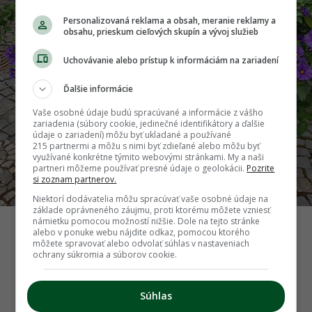
Personalizovaná reklama a obsah, meranie reklamy a
obsahu, prieskum cieľových skupín a vývoj služieb
Uchovávanie alebo prístup k informáciám na zariadení
Ďalšie informácie
Vaše osobné údaje budú spracúvané a informácie z vášho
zariadenia (súbory cookie, jedinečné identifikátory a ďalšie
údaje o zariadení) môžu byť ukladané a používané
215 partnermi a môžu s nimi byť zdieľané alebo môžu byť
využívané konkrétne týmito webovými stránkami. My a naši
partneri môžeme používať presné údaje o geolokácii.
Pozrite
si zoznam partnerov.
Niektorí dodávatelia môžu spracúvať vaše osobné údaje na
základe oprávneného záujmu, proti ktorému môžete vzniesť
námietku pomocou možností nižšie. Dole na tejto stránke
Paprikovec Rantonnetov Foto: iStock
alebo v ponuke webu nájdite odkaz, pomocou ktorého
môžete spravovať alebo odvolať súhlas v nastaveniach
ochrany súkromia a súborov cookie.
Späť na článok
Čarovať sa dá aj bez záhrady! Týchto 8
Súhlas
exotických rastlín môžete pestovať na letnom