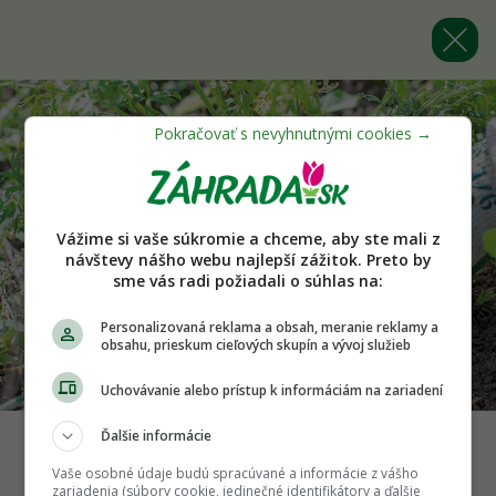
Vážime si vaše súkromie a chceme, aby ste mali z
návštevy nášho webu najlepší zážitok. Preto by
sme vás radi požiadali o súhlas na:
Personalizovaná reklama a obsah, meranie reklamy a
obsahu, prieskum cieľových skupín a vývoj služieb
Uchovávanie alebo prístup k informáciám na zariadení
Ďalšie informácie
Vaše osobné údaje budú spracúvané a informácie z vášho
Späť na článok
zariadenia (súbory cookie, jedinečné identifikátory a ďalšie