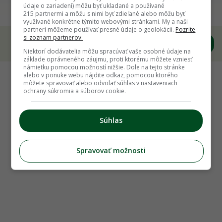
Ako predĺžiť sezónu na zber zeleniny
údaje o zariadení) môžu byť ukladané a používané
215 partnermi a môžu s nimi byť zdieľané alebo môžu byť
využívané konkrétne týmito webovými stránkami. My a naši
partneri môžeme používať presné údaje o geolokácii.
Pozrite
si zoznam partnerov.
Niektorí dodávatelia môžu spracúvať vaše osobné údaje na
základe oprávneného záujmu, proti ktorému môžete vzniesť
námietku pomocou možností nižšie. Dole na tejto stránke
alebo v ponuke webu nájdite odkaz, pomocou ktorého
môžete spravovať alebo odvolať súhlas v nastaveniach
ochrany súkromia a súborov cookie.
Súhlas
Spravovať možnosti