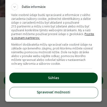
Ďalšie informácie
Vaše osobné údaje budú spracúvané a informácie z vášho
zariadenia (súbory cookie, jedinečné identifikátory a ďalšie
údaje o zariadení) môžu byť ukladané a používané
Navlečieme mikulášsku čiapku, prilepíme vianočnú guľu
215 partnermi a môžu s nimi byť zdieľané alebo môžu byť
využívané konkrétne týmito webovými stránkami. My a naši
ako nos a z kožušinky vytvoríme bradu. Foto: Andrea
partneri môžeme používať presné údaje o geolokácii.
Pozrite
Párkányová
si zoznam partnerov.
Niektorí dodávatelia môžu spracúvať vaše osobné údaje na
základe oprávneného záujmu, proti ktorému môžete vzniesť
Späť na článok
námietku pomocou možností nižšie. Dole na tejto stránke
alebo v ponuke webu nájdite odkaz, pomocou ktorého
Vyrobte si vianočného škriatka: Záhrada ožije a
môžete spravovať alebo odvolať súhlas v nastaveniach
váš domov ochráni pred nešťastím
ochrany súkromia a súborov cookie.
Súhlas
4
/
8
Spravovať možnosti