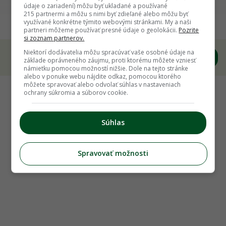
údaje o zariadení) môžu byť ukladané a používané
Ako využiť prázdne plechovky? Vyrobte si
215 partnermi a môžu s nimi byť zdieľané alebo môžu byť
solárnu sušičku!
využívané konkrétne týmito webovými stránkami. My a naši
partneri môžeme používať presné údaje o geolokácii.
Pozrite
si zoznam partnerov.
Niektorí dodávatelia môžu spracúvať vaše osobné údaje na
základe oprávneného záujmu, proti ktorému môžete vzniesť
námietku pomocou možností nižšie. Dole na tejto stránke
alebo v ponuke webu nájdite odkaz, pomocou ktorého
môžete spravovať alebo odvolať súhlas v nastaveniach
ochrany súkromia a súborov cookie.
Súhlas
Spravovať možnosti