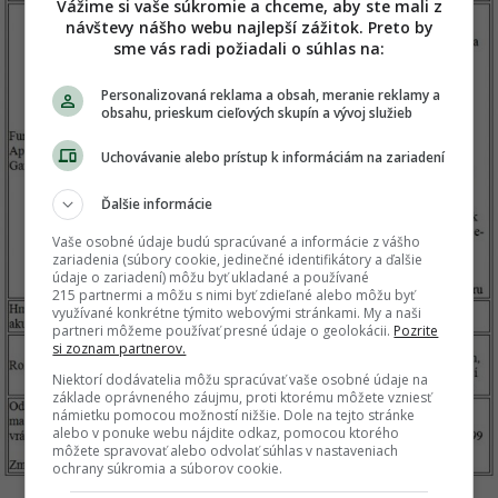
Vážime si vaše súkromie a chceme, aby ste mali z
návštevy nášho webu najlepší zážitok. Preto by
sme vás radi požiadali o súhlas na:
Personalizovaná reklama a obsah, meranie reklamy a
obsahu, prieskum cieľových skupín a vývoj služieb
Uchovávanie alebo prístup k informáciám na zariadení
Ďalšie informácie
Vaše osobné údaje budú spracúvané a informácie z vášho
zariadenia (súbory cookie, jedinečné identifikátory a ďalšie
údaje o zariadení) môžu byť ukladané a používané
215 partnermi a môžu s nimi byť zdieľané alebo môžu byť
využívané konkrétne týmito webovými stránkami. My a naši
partneri môžeme používať presné údaje o geolokácii.
Pozrite
si zoznam partnerov.
Niektorí dodávatelia môžu spracúvať vaše osobné údaje na
základe oprávneného záujmu, proti ktorému môžete vzniesť
námietku pomocou možností nižšie. Dole na tejto stránke
alebo v ponuke webu nájdite odkaz, pomocou ktorého
môžete spravovať alebo odvolať súhlas v nastaveniach
ochrany súkromia a súborov cookie.