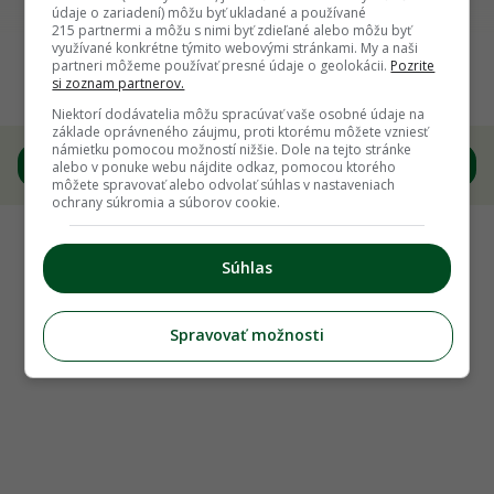
údaje o zariadení) môžu byť ukladané a používané
215 partnermi a môžu s nimi byť zdieľané alebo môžu byť
Späť na článok
využívané konkrétne týmito webovými stránkami. My a naši
partneri môžeme používať presné údaje o geolokácii.
Pozrite
Celoročný a univerzálny hlávkový šalát
si zoznam partnerov.
Niektorí dodávatelia môžu spracúvať vaše osobné údaje na
základe oprávneného záujmu, proti ktorému môžete vzniesť
námietku pomocou možností nižšie. Dole na tejto stránke
7
/
8
alebo v ponuke webu nájdite odkaz, pomocou ktorého
môžete spravovať alebo odvolať súhlas v nastaveniach
ochrany súkromia a súborov cookie.
Súhlas
Spravovať možnosti