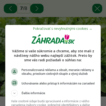
7
/
8
Vážime si vaše súkromie a chceme, aby ste mali z
návštevy nášho webu najlepší zážitok. Preto by
sme vás radi požiadali o súhlas na:
Personalizovaná reklama a obsah, meranie reklamy a
obsahu, prieskum cieľových skupín a vývoj služieb
Uchovávanie alebo prístup k informáciám na zariadení
Ďalšie informácie
Vaše osobné údaje budú spracúvané a informácie z vášho
Šalát BATAVUS, foto: SEMO
zariadenia (súbory cookie, jedinečné identifikátory a ďalšie