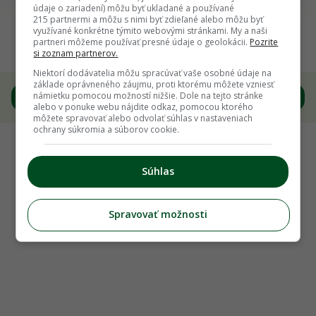
Späť na článok
údaje o zariadení) môžu byť ukladané a používané
215 partnermi a môžu s nimi byť zdieľané alebo môžu byť
Čo rezať na jar? Týchto 5 okrasných kríkov
využívané konkrétne týmito webovými stránkami. My a naši
partneri môžeme používať presné údaje o geolokácii.
Pozrite
nenechajte na pospas svojmu osudu
si zoznam partnerov.
Niektorí dodávatelia môžu spracúvať vaše osobné údaje na
základe oprávneného záujmu, proti ktorému môžete vzniesť
1
/
7
námietku pomocou možností nižšie. Dole na tejto stránke
alebo v ponuke webu nájdite odkaz, pomocou ktorého
môžete spravovať alebo odvolať súhlas v nastaveniach
ochrany súkromia a súborov cookie.
Súhlas
Spravovať možnosti