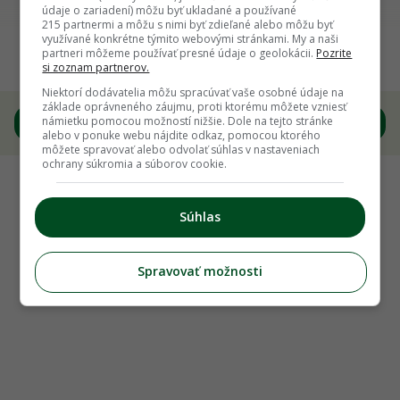
Späť na článok
údaje o zariadení) môžu byť ukladané a používané
215 partnermi a môžu s nimi byť zdieľané alebo môžu byť
Dlhoveká, nenáročná a vďačná záhradná
využívané konkrétne týmito webovými stránkami. My a naši
partneri môžeme používať presné údaje o geolokácii.
Pozrite
rastlina. Taká je funkia! Ako ju pestovať?
si zoznam partnerov.
Niektorí dodávatelia môžu spracúvať vaše osobné údaje na
základe oprávneného záujmu, proti ktorému môžete vzniesť
4
/
8
námietku pomocou možností nižšie. Dole na tejto stránke
alebo v ponuke webu nájdite odkaz, pomocou ktorého
môžete spravovať alebo odvolať súhlas v nastaveniach
ochrany súkromia a súborov cookie.
Súhlas
Spravovať možnosti