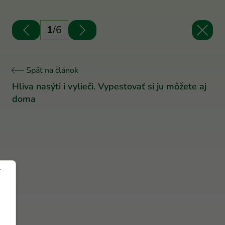
1
/
6
Späť na článok
Hliva nasýti i vylieči. Vypestovať si ju môžete aj
doma