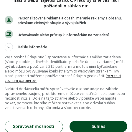
nášho webu najlepší zážitok. Preto by sme vás radi
požiadali o súhlas na:
Personalizovaná reklama a obsah, meranie reklamy a obsahu,
prieskum cieľových skupín a vývoj služieb
Uchovávanie alebo prístup k informáciám na zariadení
Ďalšie informácie
Vaše osobné údaje budú spracúvané a informácie z vášho zariadenia
(súbory cookie, jedinečné identifikátory a ďalšie údaje o zariadení) môžu
byť ukladané a používané 215 partnermi a môžu s nimi byť zdieľané
alebo môžu byť využívané konkrétne týmito webovými stránkami. My
a naši partneri môžeme používať presné údaje o geolokácii.
Pozrite si
zoznam partnerov.
Niektorí dodávatelia môžu spracúvať vaše osobné údaje na základe
oprávneného záujmu, proti ktorému môžete vzniesť námietku pomocou
možností nižšie. Dole na tejto stránke alebo v ponuke webu nájdite
odkaz, pomocou ktorého môžete spravovať alebo odvolať súhlas
v nastaveniach ochrany súkromia a súborov cookie.
Spravovať možnosti
Súhlas