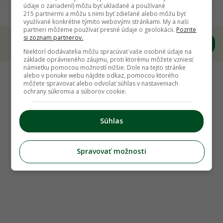
Hortenziu kalinolistú režeme na jar. Ako na to?
údaje o zariadení) môžu byť ukladané a používané
215 partnermi a môžu s nimi byť zdieľané alebo môžu byť
využívané konkrétne týmito webovými stránkami. My a naši
partneri môžeme používať presné údaje o geolokácii.
Pozrite
si zoznam partnerov.
Niektorí dodávatelia môžu spracúvať vaše osobné údaje na
základe oprávneného záujmu, proti ktorému môžete vzniesť
námietku pomocou možností nižšie. Dole na tejto stránke
alebo v ponuke webu nájdite odkaz, pomocou ktorého
môžete spravovať alebo odvolať súhlas v nastaveniach
ochrany súkromia a súborov cookie.
Súhlas
Spravovať možnosti