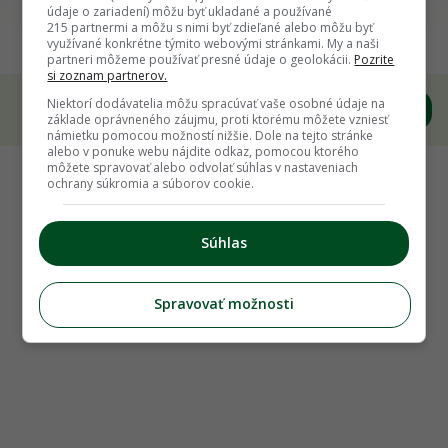
Ivanskí záhradkári: Mladé združenie s bohatou
údaje o zariadení) môžu byť ukladané a používané
215 partnermi a môžu s nimi byť zdieľané alebo môžu byť
históriou a podporou profesora Hričovského
využívané konkrétne týmito webovými stránkami. My a naši
partneri môžeme používať presné údaje o geolokácii.
Pozrite
si zoznam partnerov.
Niektorí dodávatelia môžu spracúvať vaše osobné údaje na
základe oprávneného záujmu, proti ktorému môžete vzniesť
námietku pomocou možností nižšie. Dole na tejto stránke
alebo v ponuke webu nájdite odkaz, pomocou ktorého
môžete spravovať alebo odvolať súhlas v nastaveniach
ochrany súkromia a súborov cookie.
Súhlas
Spravovať možnosti