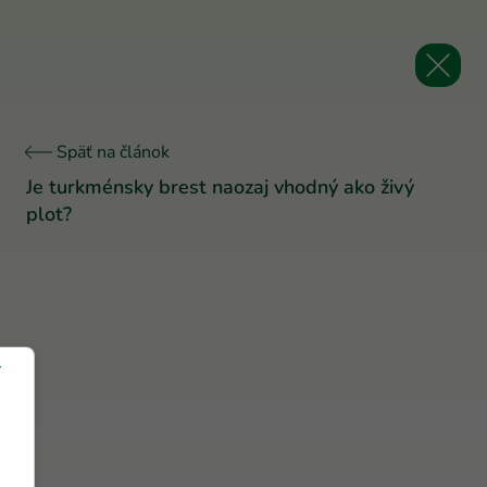
Späť na článok
Je turkménsky brest naozaj vhodný ako živý
plot?