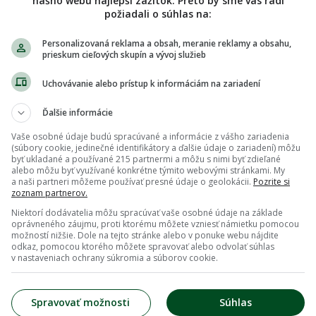
nášho webu najlepší zážitok. Preto by sme vás radi
požiadali o súhlas na:
Personalizovaná reklama a obsah, meranie reklamy a obsahu,
prieskum cieľových skupín a vývoj služieb
Uchovávanie alebo prístup k informáciám na zariadení
Ďalšie informácie
Vaše osobné údaje budú spracúvané a informácie z vášho zariadenia
(súbory cookie, jedinečné identifikátory a ďalšie údaje o zariadení) môžu
byť ukladané a používané 215 partnermi a môžu s nimi byť zdieľané
alebo môžu byť využívané konkrétne týmito webovými stránkami. My
a naši partneri môžeme používať presné údaje o geolokácii.
Pozrite si
zoznam partnerov.
Niektorí dodávatelia môžu spracúvať vaše osobné údaje na základe
oprávneného záujmu, proti ktorému môžete vzniesť námietku pomocou
možností nižšie. Dole na tejto stránke alebo v ponuke webu nájdite
odkaz, pomocou ktorého môžete spravovať alebo odvolať súhlas
v nastaveniach ochrany súkromia a súborov cookie.
Spravovať možnosti
Súhlas