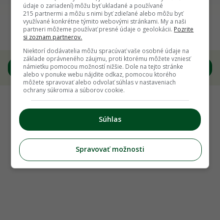
Späť na článok
údaje o zariadení) môžu byť ukladané a používané
215 partnermi a môžu s nimi byť zdieľané alebo môžu byť
Každá kvapka sa počíta! 8 princípov, ako v
využívané konkrétne týmito webovými stránkami. My a naši
partneri môžeme používať presné údaje o geolokácii.
Pozrite
záhrade minúť menej vody a ušetriť
si zoznam partnerov.
Niektorí dodávatelia môžu spracúvať vaše osobné údaje na
základe oprávneného záujmu, proti ktorému môžete vzniesť
1
/
7
námietku pomocou možností nižšie. Dole na tejto stránke
alebo v ponuke webu nájdite odkaz, pomocou ktorého
môžete spravovať alebo odvolať súhlas v nastaveniach
ochrany súkromia a súborov cookie.
Súhlas
Spravovať možnosti