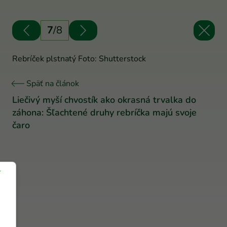
7
/
8
Rebríček plstnatý Foto: Shutterstock
Späť na článok
Liečivý myší chvostík ako okrasná trvalka do
záhona: Šľachtené druhy rebríčka majú svoje
čaro