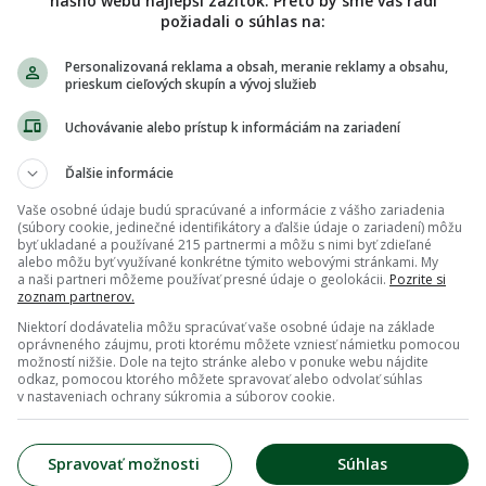
nášho webu najlepší zážitok. Preto by sme vás radi
požiadali o súhlas na:
Personalizovaná reklama a obsah, meranie reklamy a obsahu,
prieskum cieľových skupín a vývoj služieb
Uchovávanie alebo prístup k informáciám na zariadení
Ďalšie informácie
Vaše osobné údaje budú spracúvané a informácie z vášho zariadenia
(súbory cookie, jedinečné identifikátory a ďalšie údaje o zariadení) môžu
byť ukladané a používané 215 partnermi a môžu s nimi byť zdieľané
alebo môžu byť využívané konkrétne týmito webovými stránkami. My
a naši partneri môžeme používať presné údaje o geolokácii.
Pozrite si
zoznam partnerov.
Niektorí dodávatelia môžu spracúvať vaše osobné údaje na základe
oprávneného záujmu, proti ktorému môžete vzniesť námietku pomocou
možností nižšie. Dole na tejto stránke alebo v ponuke webu nájdite
odkaz, pomocou ktorého môžete spravovať alebo odvolať súhlas
v nastaveniach ochrany súkromia a súborov cookie.
Spravovať možnosti
Súhlas