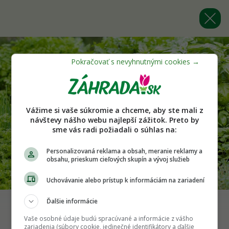
Vážime si vaše súkromie a chceme, aby ste mali z
návštevy nášho webu najlepší zážitok. Preto by
sme vás radi požiadali o súhlas na:
Personalizovaná reklama a obsah, meranie reklamy a
obsahu, prieskum cieľových skupín a vývoj služieb
Uchovávanie alebo prístup k informáciám na zariadení
Ďalšie informácie
Vaše osobné údaje budú spracúvané a informácie z vášho
Späť na článok
zariadenia (súbory cookie, jedinečné identifikátory a ďalšie