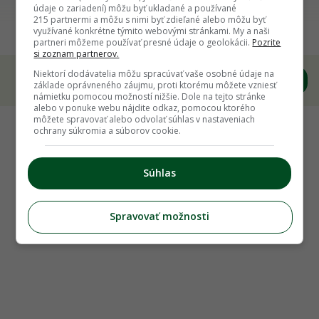
Máj v ovocnej a zeleninovej záhrade: Na ktoré
údaje o zariadení) môžu byť ukladané a používané
215 partnermi a môžu s nimi byť zdieľané alebo môžu byť
práce sa teraz zamerať? Poradíme!
využívané konkrétne týmito webovými stránkami. My a naši
partneri môžeme používať presné údaje o geolokácii.
Pozrite
si zoznam partnerov.
Niektorí dodávatelia môžu spracúvať vaše osobné údaje na
základe oprávneného záujmu, proti ktorému môžete vzniesť
námietku pomocou možností nižšie. Dole na tejto stránke
alebo v ponuke webu nájdite odkaz, pomocou ktorého
môžete spravovať alebo odvolať súhlas v nastaveniach
ochrany súkromia a súborov cookie.
Súhlas
Spravovať možnosti