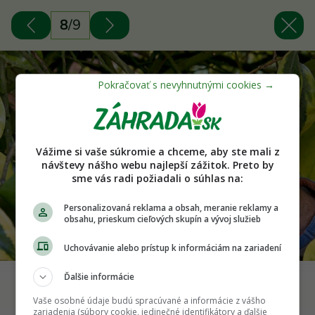
8
/
9
Vážime si vaše súkromie a chceme, aby ste mali z
návštevy nášho webu najlepší zážitok. Preto by
sme vás radi požiadali o súhlas na:
Personalizovaná reklama a obsah, meranie reklamy a
obsahu, prieskum cieľových skupín a vývoj služieb
Uchovávanie alebo prístup k informáciám na zariadení
Ďalšie informácie
Odstránime zelené výhonky, čím zamedzíme ich rýchly
Vaše osobné údaje budú spracúvané a informácie z vášho
rast. Foto: Sarah Cuttle/Gardener´s World
zariadenia (súbory cookie, jedinečné identifikátory a ďalšie