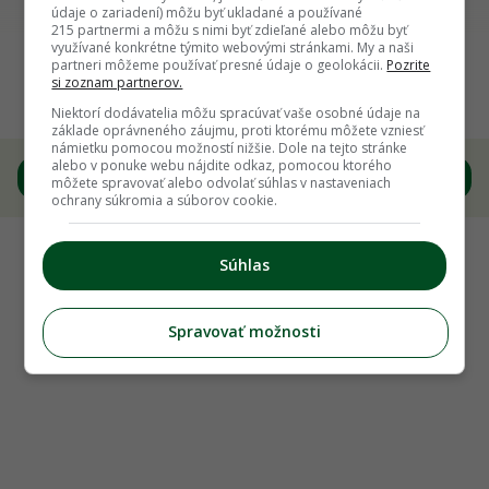
údaje o zariadení) môžu byť ukladané a používané
215 partnermi a môžu s nimi byť zdieľané alebo môžu byť
Späť na článok
využívané konkrétne týmito webovými stránkami. My a naši
partneri môžeme používať presné údaje o geolokácii.
Pozrite
Máte v záhrade bršlen alebo iné panašované
si zoznam partnerov.
rastliny? S ich rezom už dlho neváhajte
Niektorí dodávatelia môžu spracúvať vaše osobné údaje na
základe oprávneného záujmu, proti ktorému môžete vzniesť
námietku pomocou možností nižšie. Dole na tejto stránke
alebo v ponuke webu nájdite odkaz, pomocou ktorého
8
/
9
môžete spravovať alebo odvolať súhlas v nastaveniach
ochrany súkromia a súborov cookie.
Súhlas
Spravovať možnosti