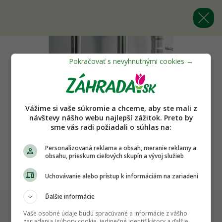
Vážime si vaše súkromie a chceme, aby ste mali z
návštevy nášho webu najlepší zážitok. Preto by
sme vás radi požiadali o súhlas na:
Personalizovaná reklama a obsah, meranie reklamy a
obsahu, prieskum cieľových skupín a vývoj služieb
Uchovávanie alebo prístup k informáciám na zariadení
Ďalšie informácie
Odberné ventily Easytop predstavujú optimálne
Vaše osobné údaje budú spracúvané a informácie z vášho
riešenie pre zachovanie hygieny pri odbere vzoriek
zariadenia (súbory cookie, jedinečné identifikátory a ďalšie