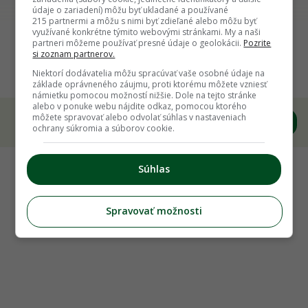
údaje o zariadení) môžu byť ukladané a používané
vody. (foto: Viega)
215 partnermi a môžu s nimi byť zdieľané alebo môžu byť
využívané konkrétne týmito webovými stránkami. My a naši
partneri môžeme používať presné údaje o geolokácii.
Pozrite
Späť na článok
si zoznam partnerov.
Optimálne riešenie pre pitnú vodu
Niektorí dodávatelia môžu spracúvať vaše osobné údaje na
základe oprávneného záujmu, proti ktorému môžete vzniesť
námietku pomocou možností nižšie. Dole na tejto stránke
alebo v ponuke webu nájdite odkaz, pomocou ktorého
môžete spravovať alebo odvolať súhlas v nastaveniach
ochrany súkromia a súborov cookie.
Súhlas
Spravovať možnosti