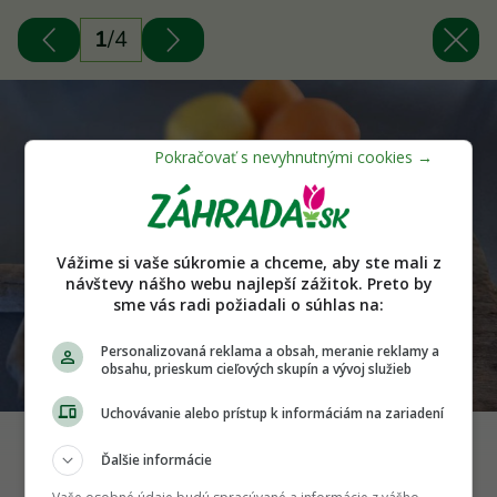
1
/
4
Vážime si vaše súkromie a chceme, aby ste mali z
návštevy nášho webu najlepší zážitok. Preto by
sme vás radi požiadali o súhlas na:
Personalizovaná reklama a obsah, meranie reklamy a
obsahu, prieskum cieľových skupín a vývoj služieb
Uchovávanie alebo prístup k informáciám na zariadení
Z citrusových šupiek si vieme jednoducho vyrobiť
Ďalšie informácie
prírodný čistiaci prostriedok, pesticídny sprej alebo