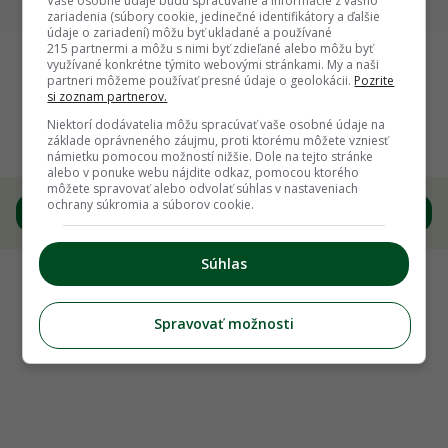
Vaše osobné údaje budú spracúvané a informácie z vášho
osviežovač vzduchu. Foto: Andrea Párkányová
zariadenia (súbory cookie, jedinečné identifikátory a ďalšie
údaje o zariadení) môžu byť ukladané a používané
215 partnermi a môžu s nimi byť zdieľané alebo môžu byť
Späť na článok
využívané konkrétne týmito webovými stránkami. My a naši
partneri môžeme používať presné údaje o geolokácii.
Pozrite
Pomarančové šupky ako náhrada za chémiu:
si zoznam partnerov.
Poznáte tieto lacné a ekologické spôsoby, ako
Niektorí dodávatelia môžu spracúvať vaše osobné údaje na
ich využiť?
základe oprávneného záujmu, proti ktorému môžete vzniesť
námietku pomocou možností nižšie. Dole na tejto stránke
alebo v ponuke webu nájdite odkaz, pomocou ktorého
môžete spravovať alebo odvolať súhlas v nastaveniach
ochrany súkromia a súborov cookie.
1
/
4
Súhlas
Spravovať možnosti