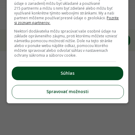
Späť na článok
údaje o zariadení) môžu byť ukladané a používané
215 partnermi a môžu s nimi byť zdieľané alebo môžu byť
Poznáte kormošky? Záhradkári z východu
využívané konkrétne týmito webovými stránkami. My a naši
pestujú pôvodné odrody i exotické ovocie
partneri môžeme používať presné údaje o geolokácii.
Pozrite
si zoznam partnerov.
Niektorí dodávatelia môžu spracúvať vaše osobné údaje na
základe oprávneného záujmu, proti ktorému môžete vzniesť
námietku pomocou možností nižšie. Dole na tejto stránke
alebo v ponuke webu nájdite odkaz, pomocou ktorého
môžete spravovať alebo odvolať súhlas v nastaveniach
ochrany súkromia a súborov cookie.
Súhlas
Spravovať možnosti