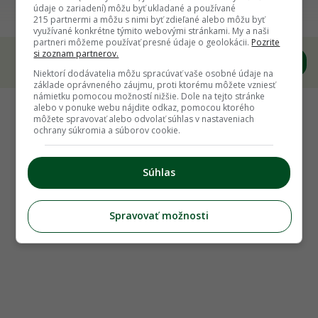
Prečo vianočnému kaktusu opadávajú kvety?
údaje o zariadení) môžu byť ukladané a používané
215 partnermi a môžu s nimi byť zdieľané alebo môžu byť
využívané konkrétne týmito webovými stránkami. My a naši
partneri môžeme používať presné údaje o geolokácii.
Pozrite
si zoznam partnerov.
Niektorí dodávatelia môžu spracúvať vaše osobné údaje na
základe oprávneného záujmu, proti ktorému môžete vzniesť
námietku pomocou možností nižšie. Dole na tejto stránke
alebo v ponuke webu nájdite odkaz, pomocou ktorého
môžete spravovať alebo odvolať súhlas v nastaveniach
ochrany súkromia a súborov cookie.
Súhlas
Spravovať možnosti