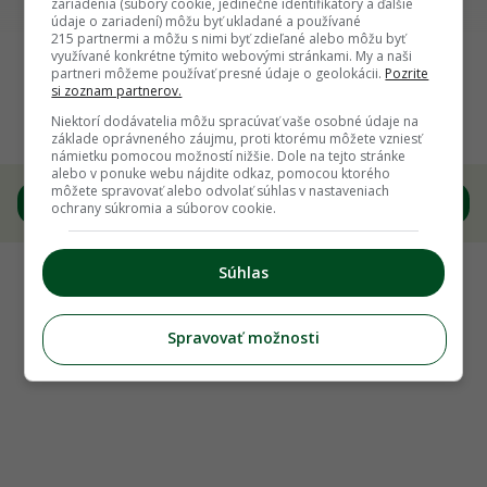
zariadenia (súbory cookie, jedinečné identifikátory a ďalšie
údaje o zariadení) môžu byť ukladané a používané
Späť na článok
215 partnermi a môžu s nimi byť zdieľané alebo môžu byť
využívané konkrétne týmito webovými stránkami. My a naši
Ako pestovať levanduľu? A v čom je taká
partneri môžeme používať presné údaje o geolokácii.
Pozrite
si zoznam partnerov.
unikátna? O jej výsadbe, strihaní a zbere sme sa
rozprávali s odborníčkou
Niektorí dodávatelia môžu spracúvať vaše osobné údaje na
základe oprávneného záujmu, proti ktorému môžete vzniesť
námietku pomocou možností nižšie. Dole na tejto stránke
alebo v ponuke webu nájdite odkaz, pomocou ktorého
môžete spravovať alebo odvolať súhlas v nastaveniach
4
/
7
ochrany súkromia a súborov cookie.
Súhlas
Spravovať možnosti