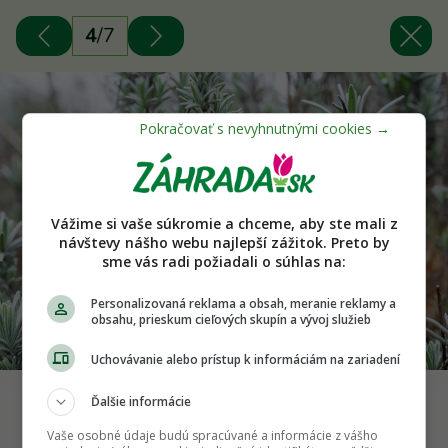
4
/
7
Vážime si vaše súkromie a chceme, aby ste mali z
návštevy nášho webu najlepší zážitok. Preto by
sme vás radi požiadali o súhlas na:
Personalizovaná reklama a obsah, meranie reklamy a
obsahu, prieskum cieľových skupín a vývoj služieb
Uchovávanie alebo prístup k informáciám na zariadení
Ďalšie informácie
Pri reze treba dbať na správny termín a strihať len
bylinné časti. Foto: Shutterstock
Vaše osobné údaje budú spracúvané a informácie z vášho