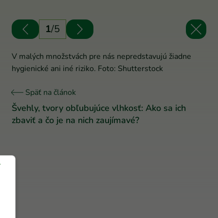
1
/
5
V malých množstvách pre nás nepredstavujú žiadne
hygienické ani iné riziko. Foto: Shutterstock
Späť na článok
Švehly, tvory obľubujúce vlhkosť: Ako sa ich
zbaviť a čo je na nich zaujímavé?