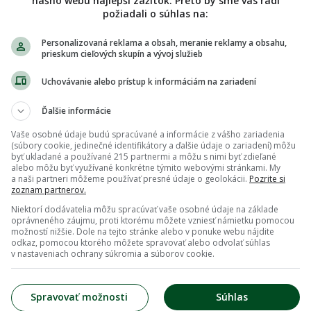
nášho webu najlepší zážitok. Preto by sme vás radi
požiadali o súhlas na:
Personalizovaná reklama a obsah, meranie reklamy a obsahu,
prieskum cieľových skupín a vývoj služieb
Uchovávanie alebo prístup k informáciám na zariadení
Ďalšie informácie
Vaše osobné údaje budú spracúvané a informácie z vášho zariadenia
(súbory cookie, jedinečné identifikátory a ďalšie údaje o zariadení) môžu
byť ukladané a používané 215 partnermi a môžu s nimi byť zdieľané
alebo môžu byť využívané konkrétne týmito webovými stránkami. My
a naši partneri môžeme používať presné údaje o geolokácii.
Pozrite si
zoznam partnerov.
Niektorí dodávatelia môžu spracúvať vaše osobné údaje na základe
oprávneného záujmu, proti ktorému môžete vzniesť námietku pomocou
možností nižšie. Dole na tejto stránke alebo v ponuke webu nájdite
odkaz, pomocou ktorého môžete spravovať alebo odvolať súhlas
v nastaveniach ochrany súkromia a súborov cookie.
Spravovať možnosti
Súhlas