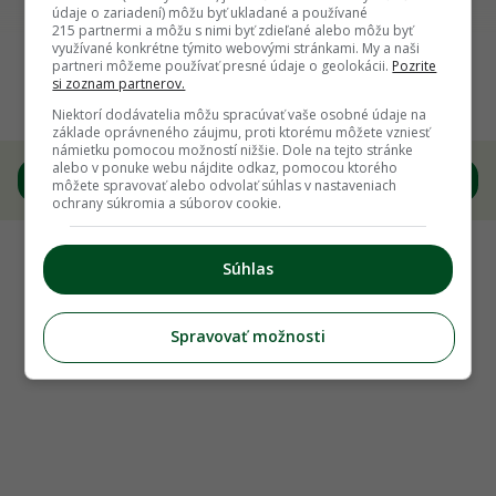
údaje o zariadení) môžu byť ukladané a používané
215 partnermi a môžu s nimi byť zdieľané alebo môžu byť
Späť na článok
využívané konkrétne týmito webovými stránkami. My a naši
partneri môžeme používať presné údaje o geolokácii.
Pozrite
Trik od skúseného pestovateľa: Neuveríte, ako
si zoznam partnerov.
jednoducho zvýšime úspešnosť výsevu
Niektorí dodávatelia môžu spracúvať vaše osobné údaje na
základe oprávneného záujmu, proti ktorému môžete vzniesť
námietku pomocou možností nižšie. Dole na tejto stránke
alebo v ponuke webu nájdite odkaz, pomocou ktorého
3
/
8
môžete spravovať alebo odvolať súhlas v nastaveniach
ochrany súkromia a súborov cookie.
Súhlas
Spravovať možnosti