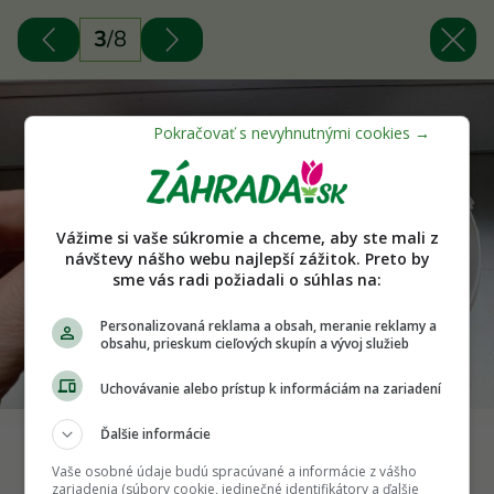
3
/
8
Vážime si vaše súkromie a chceme, aby ste mali z
návštevy nášho webu najlepší zážitok. Preto by
sme vás radi požiadali o súhlas na:
Personalizovaná reklama a obsah, meranie reklamy a
obsahu, prieskum cieľových skupín a vývoj služieb
Uchovávanie alebo prístup k informáciám na zariadení
Ďalšie informácie
Vysejeme semená v rozumných rozostupoch. Foto:
Vaše osobné údaje budú spracúvané a informácie z vášho
Martin Kohútek
zariadenia (súbory cookie, jedinečné identifikátory a ďalšie