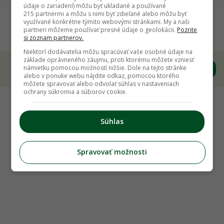
Späť na článok
údaje o zariadení) môžu byť ukladané a používané
215 partnermi a môžu s nimi byť zdieľané alebo môžu byť
Veľký sprievodca zimnými rezmi: Čo rezať v
využívané konkrétne týmito webovými stránkami. My a naši
partneri môžeme používať presné údaje o geolokácii.
Pozrite
mimosezóne?
si zoznam partnerov.
Niektorí dodávatelia môžu spracúvať vaše osobné údaje na
základe oprávneného záujmu, proti ktorému môžete vzniesť
námietku pomocou možností nižšie. Dole na tejto stránke
alebo v ponuke webu nájdite odkaz, pomocou ktorého
môžete spravovať alebo odvolať súhlas v nastaveniach
ochrany súkromia a súborov cookie.
Súhlas
Spravovať možnosti