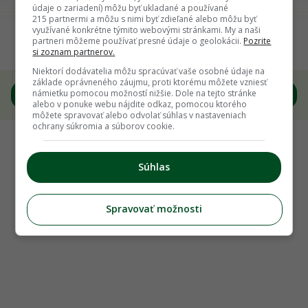
Späť na článok
údaje o zariadení) môžu byť ukladané a používané
215 partnermi a môžu s nimi byť zdieľané alebo môžu byť
Všestranné využitie múrových prvkov na
využívané konkrétne týmito webovými stránkami. My a naši
partneri môžeme používať presné údaje o geolokácii.
Pozrite
záhrade
si zoznam partnerov.
Niektorí dodávatelia môžu spracúvať vaše osobné údaje na
základe oprávneného záujmu, proti ktorému môžete vzniesť
1
/
7
námietku pomocou možností nižšie. Dole na tejto stránke
alebo v ponuke webu nájdite odkaz, pomocou ktorého
môžete spravovať alebo odvolať súhlas v nastaveniach
ochrany súkromia a súborov cookie.
Súhlas
Spravovať možnosti