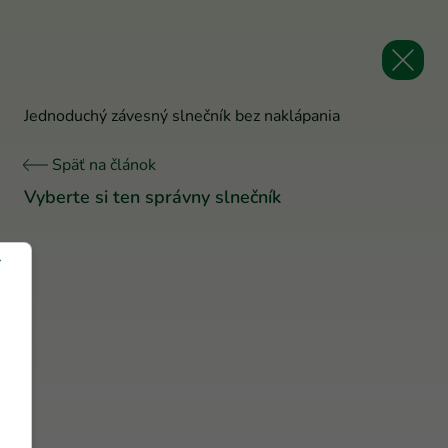
Jednoduchý závesný slnečník bez naklápania
Späť na článok
Vyberte si ten správny slnečník