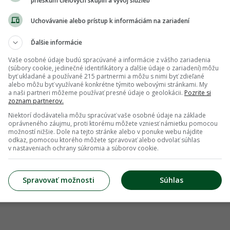
prieskum cieľových skupín a vývoj služieb
Uchovávanie alebo prístup k informáciám na zariadení
Ďalšie informácie
Vaše osobné údaje budú spracúvané a informácie z vášho zariadenia
(súbory cookie, jedinečné identifikátory a ďalšie údaje o zariadení) môžu
byť ukladané a používané 215 partnermi a môžu s nimi byť zdieľané
alebo môžu byť využívané konkrétne týmito webovými stránkami. My
a naši partneri môžeme používať presné údaje o geolokácii.
Pozrite si
zoznam partnerov.
Niektorí dodávatelia môžu spracúvať vaše osobné údaje na základe
oprávneného záujmu, proti ktorému môžete vzniesť námietku pomocou
možností nižšie. Dole na tejto stránke alebo v ponuke webu nájdite
odkaz, pomocou ktorého môžete spravovať alebo odvolať súhlas
v nastaveniach ochrany súkromia a súborov cookie.
Spravovať možnosti
Súhlas