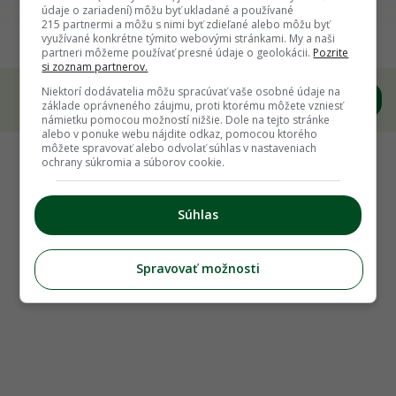
Xella Slovensko – dodávateľ kvalitného
údaje o zariadení) môžu byť ukladané a používané
215 partnermi a môžu s nimi byť zdieľané alebo môžu byť
materiálu aj služieb
využívané konkrétne týmito webovými stránkami. My a naši
partneri môžeme používať presné údaje o geolokácii.
Pozrite
si zoznam partnerov.
Niektorí dodávatelia môžu spracúvať vaše osobné údaje na
základe oprávneného záujmu, proti ktorému môžete vzniesť
námietku pomocou možností nižšie. Dole na tejto stránke
alebo v ponuke webu nájdite odkaz, pomocou ktorého
môžete spravovať alebo odvolať súhlas v nastaveniach
ochrany súkromia a súborov cookie.
Súhlas
Spravovať možnosti