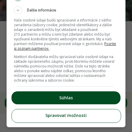
Ďalšie informácie
Vaše osobné údaje budú spracúvané a informácie z vášho
zariadenia (súbory cookie, jedinečné identifikátory a ďalšie
údaje o zariadení) môžu byť ukladané a používané
Závesné napájadlo z prúteného venca a podmisky
215 partnermi a môžu s nimi byť zdieľané alebo môžu byť
využívané konkrétne týmito webovými stránkami. My a naši
Zdroj: Andrea Párkányová
partneri môžeme používať presné údaje o geolokácii.
Pozrite
si zoznam partnerov.
Späť na článok
Niektorí dodávatelia môžu spracúvať vaše osobné údaje na
základe oprávneného záujmu, proti ktorému môžete vzniesť
Zachráňte vtáky aj hmyz pred teplom: 5
námietku pomocou možností nižšie. Dole na tejto stránke
alebo v ponuke webu nájdite odkaz, pomocou ktorého
nápadov na napájadlá a trik, ktorý udrží vodu
môžete spravovať alebo odvolať súhlas v nastaveniach
ochrany súkromia a súborov cookie.
čistú
Súhlas
7
/
8
Spravovať možnosti