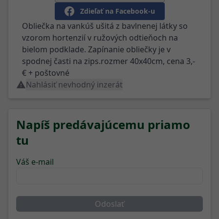
Zdieľať na Facebook-u
Obliečka na vankúš ušitá z bavlnenej látky so
vzorom hortenzií v ružových odtieňoch na
bielom podklade. Zapínanie obliečky je v
spodnej časti na zips.rozmer 40x40cm, cena 3,-
€ + poštovné
Nahlásiť nevhodný inzerát
Napíš predávajúcemu priamo
tu
Váš e-mail
Odoslať