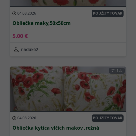
04.08.2026
POUŽITÝ TOVAR
O
b
l
i
e
č
k
a
m
a
k
y
,
5
0
x
5
0
c
m
5.00 €
nadak62
711
04.08.2026
POUŽITÝ TOVAR
O
b
l
i
e
č
k
a
k
y
t
i
c
a
v
l
č
í
c
h
m
a
k
o
v
,
r
e
ž
n
á