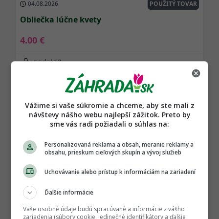
04.08.2026
POUŽITÝ TOVAR
O
b
l
i
e
č
k
a
l
ú
č
n
e
k
v
e
t
y
4.00 €
nadak62
711
Vážime si vaše súkromie a chceme, aby ste mali z
návštevy nášho webu najlepší zážitok. Preto by
sme vás radi požiadali o súhlas na:
Personalizovaná reklama a obsah, meranie reklamy a
obsahu, prieskum cieľových skupín a vývoj služieb
Uchovávanie alebo prístup k informáciám na zariadení
04.08.2026
POUŽITÝ TOVAR
O
b
l
i
e
č
k
a
r
u
ž
i
č
k
y
n
a
r
e
ž
n
e
j
,
d
v
e
v
e
ľ
k
o
s
t
i
Ďalšie informácie
7.00 €
Vaše osobné údaje budú spracúvané a informácie z vášho
zariadenia (súbory cookie, jedinečné identifikátory a ďalšie