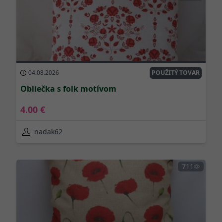
04.08.2026
POUŽITÝ TOVAR
O
b
l
i
e
č
k
a
s
f
o
l
k
m
o
t
í
v
o
m
4.00 €
nadak62
711