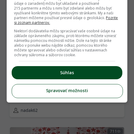
údaje o zariadení) môžu byť ukladané a používané
nadak62
215 partnermi a môžu s nimi byť zdieľané alebo môžu byť
využívané konkrétne týmito webovými stránkami. My a naši
partneri môžeme používať presné údaje o geolokácii.
Pozrite
si zoznam partnerov.
711
Niektorí dodávatelia môžu spracúvať vaše osobné údaje na
základe oprávneného záujmu, proti ktorému môžete vzniesť
námietku pomocou možností nižšie. Dole na tejto stránke
alebo v ponuke webu nájdite odkaz, pomocou ktorého
môžete spravovať alebo odvolať súhlas v nastaveniach
ochrany súkromia a súborov cookie.
Súhlas
04.08.2026
POUŽITÝ TOVAR
O
b
l
i
e
č
k
a
s
k
v
e
t
i
n
o
v
ý
m
m
o
t
í
v
o
m
,
v
ä
č
š
i
a
Spravovať možnosti
4.00 €
nadak62
711