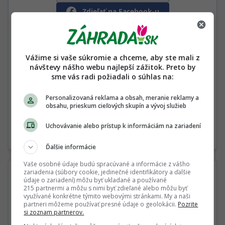
Zdieľať na Facebook-u
Tekvičky ušité z bavlnených látok v krémových,
hnedých a oranžových odtieňoch, s jutovou
stonkou a rôzne dekorované s béžovou
Vážime si vaše súkromie a chceme, aby ste mali z
krajkou, jutovým motúzikom, malým dreveným
návštevy nášho webu najlepší zážitok. Preto by
srdiečkom a textilnými listami.
sme vás radi požiadali o súhlas na:
V prípade záujmu mi, prosím, napíšte, o ktorý
Personalizovaná reklama a obsah, meranie reklamy a
vzor máte záujem.
obsahu, prieskum cieľových skupín a vývoj služieb
Veľkosť: priemer 14 cm, výška (bez stonky) 7cm
cena ks/2,- € + poštovné
Uchovávanie alebo prístup k informáciám na zariadení
Nahlásiť nevhodný inzerát
Ďalšie informácie
Vaše osobné údaje budú spracúvané a informácie z vášho
zariadenia (súbory cookie, jedinečné identifikátory a ďalšie
Napíš predávajúcemu priamo
údaje o zariadení) môžu byť ukladané a používané
215 partnermi a môžu s nimi byť zdieľané alebo môžu byť
tu
využívané konkrétne týmito webovými stránkami. My a naši
partneri môžeme používať presné údaje o geolokácii.
Pozrite
si zoznam partnerov.
Váš e-mail