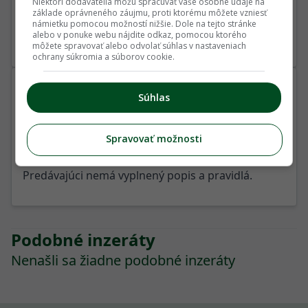
Niektorí dodávatelia môžu spracúvať vaše osobné údaje na
základe oprávneného záujmu, proti ktorému môžete vzniesť
námietku pomocou možností nižšie. Dole na tejto stránke
alebo v ponuke webu nájdite odkaz, pomocou ktorého
Odoslať
môžete spravovať alebo odvolať súhlas v nastaveniach
ochrany súkromia a súborov cookie.
Predávajúci
Súhlas
nadak62
Počet inzerátov: 39
Spravovať možnosti
Počet hodnotení: 0
Predávajúci nemá vyplnený popis a pravidlá.
Podobné inzeráty
Nenašli sa žiadne podobné inzeráty