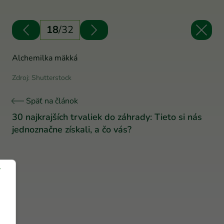
18
/
32
Alchemilka mäkká
Zdroj: Shutterstock
Späť na článok
30 najkrajších trvaliek do záhrady: Tieto si nás
jednoznačne získali, a čo vás?