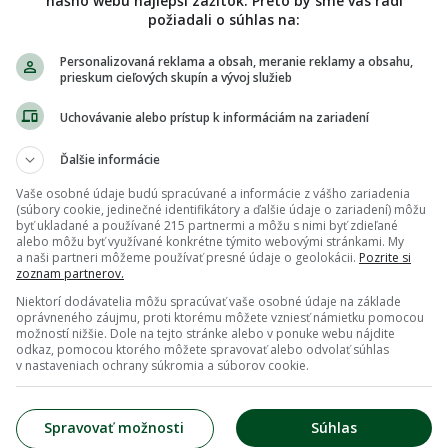
nášho webu najlepší zážitok. Preto by sme vás radi
požiadali o súhlas na:
Personalizovaná reklama a obsah, meranie reklamy a obsahu,
prieskum cieľových skupín a vývoj služieb
Uchovávanie alebo prístup k informáciám na zariadení
Ďalšie informácie
Vaše osobné údaje budú spracúvané a informácie z vášho zariadenia
(súbory cookie, jedinečné identifikátory a ďalšie údaje o zariadení) môžu
byť ukladané a používané 215 partnermi a môžu s nimi byť zdieľané
alebo môžu byť využívané konkrétne týmito webovými stránkami. My
a naši partneri môžeme používať presné údaje o geolokácii.
Pozrite si
zoznam partnerov.
Niektorí dodávatelia môžu spracúvať vaše osobné údaje na základe
oprávneného záujmu, proti ktorému môžete vzniesť námietku pomocou
možností nižšie. Dole na tejto stránke alebo v ponuke webu nájdite
odkaz, pomocou ktorého môžete spravovať alebo odvolať súhlas
v nastaveniach ochrany súkromia a súborov cookie.
Spravovať možnosti
Súhlas