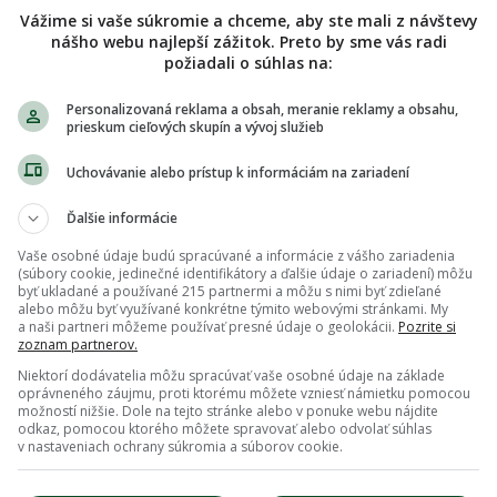
Vážime si vaše súkromie a chceme, aby ste mali z návštevy
nášho webu najlepší zážitok. Preto by sme vás radi
požiadali o súhlas na:
Personalizovaná reklama a obsah, meranie reklamy a obsahu,
prieskum cieľových skupín a vývoj služieb
Uchovávanie alebo prístup k informáciám na zariadení
Ďalšie informácie
Vaše osobné údaje budú spracúvané a informácie z vášho zariadenia
(súbory cookie, jedinečné identifikátory a ďalšie údaje o zariadení) môžu
byť ukladané a používané 215 partnermi a môžu s nimi byť zdieľané
alebo môžu byť využívané konkrétne týmito webovými stránkami. My
a naši partneri môžeme používať presné údaje o geolokácii.
Pozrite si
zoznam partnerov.
Niektorí dodávatelia môžu spracúvať vaše osobné údaje na základe
oprávneného záujmu, proti ktorému môžete vzniesť námietku pomocou
možností nižšie. Dole na tejto stránke alebo v ponuke webu nájdite
odkaz, pomocou ktorého môžete spravovať alebo odvolať súhlas
v nastaveniach ochrany súkromia a súborov cookie.