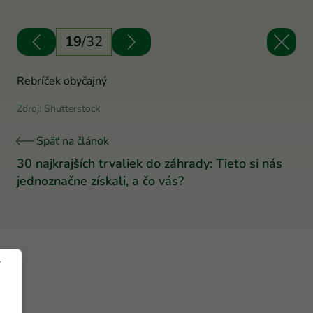
19
/
32
Rebríček obyčajný
Zdroj: Shutterstock
Späť na článok
30 najkrajších trvaliek do záhrady: Tieto si nás
jednoznačne získali, a čo vás?