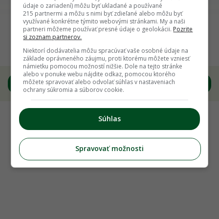
údaje o zariadení) môžu byť ukladané a používané
215 partnermi a môžu s nimi byť zdieľané alebo môžu byť
Späť na článok
využívané konkrétne týmito webovými stránkami. My a naši
partneri môžeme používať presné údaje o geolokácii.
Pozrite
Blíži sa Víkend otvorených parkov a záhrad.
si zoznam partnerov.
Prečo by ho nemali vynechať ani záhradkári?
Niektorí dodávatelia môžu spracúvať vaše osobné údaje na
základe oprávneného záujmu, proti ktorému môžete vzniesť
námietku pomocou možností nižšie. Dole na tejto stránke
alebo v ponuke webu nájdite odkaz, pomocou ktorého
6
/
12
môžete spravovať alebo odvolať súhlas v nastaveniach
ochrany súkromia a súborov cookie.
Súhlas
Spravovať možnosti