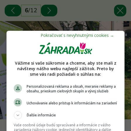
6
/
12
Vážime si vaše súkromie a chceme, aby ste mali z
návštevy nášho webu najlepší zážitok. Preto by
sme vás radi požiadali o súhlas na:
Personalizovaná reklama a obsah, meranie reklamy a
obsahu, prieskum cieľových skupín a vývoj služieb
Uchovávanie alebo prístup k informáciám na zariadení
Ďalšie informácie
Vaše osobné údaje budú spracúvané a informácie z vášho
Zdroj: Národný Trust n.o.
zariadenia (súbory cookie, jedinečné identifikátory a ďalšie