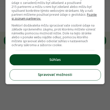
údaje o zariadení) môžu byť ukladané a používané
215 partnermi a môžu s nimi byť zdieľané alebo môžu byť
Späť na článok
využívané konkrétne týmito webovými stránkami. My a naši
partneri môžeme používať presné údaje o geolokácii.
Pozrite
Blíži sa Víkend otvorených parkov a záhrad.
si zoznam partnerov.
Prečo by ho nemali vynechať ani záhradkári?
Niektorí dodávatelia môžu spracúvať vaše osobné údaje na
základe oprávneného záujmu, proti ktorému môžete vzniesť
námietku pomocou možností nižšie. Dole na tejto stránke
alebo v ponuke webu nájdite odkaz, pomocou ktorého
7
/
12
môžete spravovať alebo odvolať súhlas v nastaveniach
ochrany súkromia a súborov cookie.
Súhlas
Spravovať možnosti