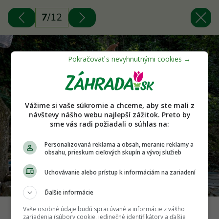
7
/
12
Vážime si vaše súkromie a chceme, aby ste mali z
návštevy nášho webu najlepší zážitok. Preto by
sme vás radi požiadali o súhlas na:
Personalizovaná reklama a obsah, meranie reklamy a
obsahu, prieskum cieľových skupín a vývoj služieb
Uchovávanie alebo prístup k informáciám na zariadení
Ďalšie informácie
Vaše osobné údaje budú spracúvané a informácie z vášho
Zdroj: Národný Trust n.o.
zariadenia (súbory cookie, jedinečné identifikátory a ďalšie