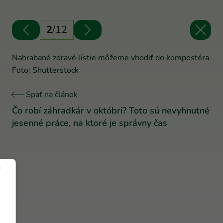
2
/
12
Nahrabané zdravé lístie môžeme vhodiť do kompostéra.
Foto: Shutterstock
Späť na článok
Čo robí záhradkár v októbri? Toto sú nevyhnutné
jesenné práce, na ktoré je správny čas