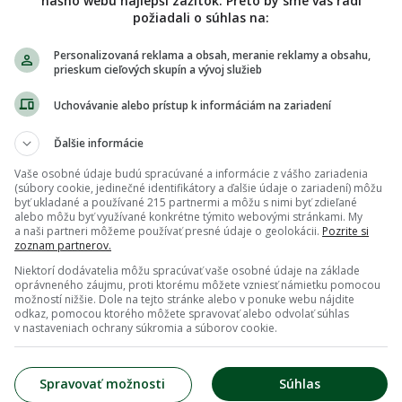
nášho webu najlepší zážitok. Preto by sme vás radi
požiadali o súhlas na:
Personalizovaná reklama a obsah, meranie reklamy a obsahu,
prieskum cieľových skupín a vývoj služieb
Uchovávanie alebo prístup k informáciám na zariadení
Ďalšie informácie
Vaše osobné údaje budú spracúvané a informácie z vášho zariadenia
(súbory cookie, jedinečné identifikátory a ďalšie údaje o zariadení) môžu
byť ukladané a používané 215 partnermi a môžu s nimi byť zdieľané
alebo môžu byť využívané konkrétne týmito webovými stránkami. My
a naši partneri môžeme používať presné údaje o geolokácii.
Pozrite si
zoznam partnerov.
Niektorí dodávatelia môžu spracúvať vaše osobné údaje na základe
oprávneného záujmu, proti ktorému môžete vzniesť námietku pomocou
možností nižšie. Dole na tejto stránke alebo v ponuke webu nájdite
odkaz, pomocou ktorého môžete spravovať alebo odvolať súhlas
v nastaveniach ochrany súkromia a súborov cookie.
Spravovať možnosti
Súhlas