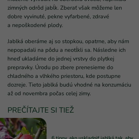
zimných odrôd jabĺk. Zberať však môžeme len
dobre vyvinuté, pekne vyfarbené, zdravé
a nepoškodené plody.
Jablká oberáme aj so stopkou, opatrne, aby nám
nepopadali na pôdu a neotĺkli sa. Následne ich
hneď ukladáme do jednej vrstvy do plytkej
prepravky. Úrodu po zbere prenesieme do
chladného a vlhkého priestoru, kde postupne
dozreje. Tieto jablká budú vhodné na konzumáciu
až od novembra počas celej zimy.
PREČÍTAJTE SI TIEŽ
6 tipov, ako uskladniť jablká tak, aby