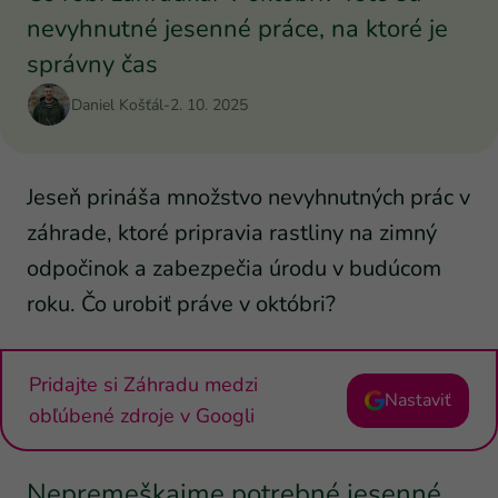
nevyhnutné jesenné práce, na ktoré je
správny čas
Daniel Košťál
-
2. 10. 2025
Jeseň prináša množstvo nevyhnutných prác v
záhrade, ktoré pripravia rastliny na zimný
odpočinok a zabezpečia úrodu v budúcom
roku. Čo urobiť práve v októbri?
Pridajte si Záhradu medzi
Nastaviť
obľúbené zdroje v Googli
Nepremeškajme potrebné jesenné