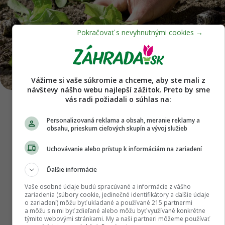
Vážime si vaše súkromie a chceme, aby ste mali z
návštevy nášho webu najlepší zážitok. Preto by sme
vás radi požiadali o súhlas na:
Šalát vysádzame na slnečné miesto do sponu 25 × 25
cm. Foto: Shutterstock
Personalizovaná reklama a obsah, meranie reklamy a
obsahu, prieskum cieľových skupín a vývoj služieb
Dopĺňame živiny pre budúcu sezónu
Uchovávanie alebo prístup k informáciám na zariadení
Už teraz – v čase, keď zberáme úrodu – je dobré
Ďalšie informácie
vedieť, kde budeme v nasledujúcej sezóne
Vaše osobné údaje budú spracúvané a informácie z vášho
pestovať plodovú zeleninu či iné zeleninové
zariadenia (súbory cookie, jedinečné identifikátory a ďalšie údaje
o zariadení) môžu byť ukladané a používané 215 partnermi
druhy, ktoré zaraďujeme do prvej trate. Presne na
a môžu s nimi byť zdieľané alebo môžu byť využívané konkrétne
tieto miesta by sme po odburinení a odstránení
týmito webovými stránkami. My a naši partneri môžeme používať