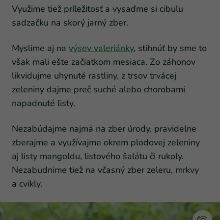
Využime tiež príležitosť a vysaďme si cibuľu
sadzačku na skorý jarný zber.
Myslime aj na
výsev valeriánky
, stihnúť by sme to
však mali ešte začiatkom mesiaca. Zo záhonov
likvidujme uhynuté rastliny, z trsov trvácej
zeleniny dajme preč suché alebo chorobami
napadnuté listy.
Nezabúdajme najmä na zber úrody, pravidelne
zberajme a využívajme okrem plodovej zeleniny
aj listy mangoldu, listového šalátu či rukoly.
Nezabudnime tiež na včasný zber zeleru, mrkvy
a cvikly.