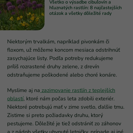
Všetko o výsadbe cibuľovín a
hľuznatých rastlín: 8 najčastejších
otázok a všetky dôležité rady
Niektorým trvalkám, napríklad pivonkám či
floxom, už môžeme koncom mesiaca odstrihnúť
zasychajúce listy. Podľa potreby redukujeme
príliš rozrastené druhy zelene, z drevín
odstraňujeme poškodené alebo choré konáre.
Myslime aj na
zazimovanie rastlín z teplejších
oblastí
, ktoré nám počas leta zdobili exteriér.
Niektoré potrebujú mať v zime svetlo, ďalšie tmu.
Zistime si preto požiadavky druhu, ktorý
pestujeme. Dôležité je tiež odstrániť zo záhonov
a z nádob všetky uhynuté letničky, prípade aj iné