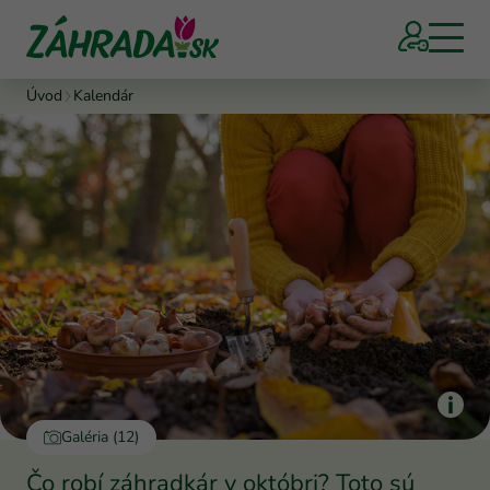
Úvod
Kalendár
Galéria (12)
Čo robí záhradkár v októbri? Toto sú