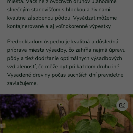
miesta. Väčšine z ovocných druhov ulahodíme
slnečným stanovišťom s hlbokou a živinami
kvalitne zásobenou pôdou. Vysádzať môžeme
kontajnerované a aj voľnokorenné výpestky.
Predpokladom úspechu je kvalitná a dôsledná
príprava miesta výsadby, čo zahŕňa najmä úpravu
pôdy a tiež dodržanie optimálnych výsadbových
vzdialeností, čo môže byť pri každom druhu iné.
Vysadené dreviny počas suchších dní pravidelne
zavlažujeme.