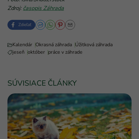
Zdroj:
časopis Záhrada
Zdieľať
Kalendár
Okrasná záhrada
Úžitková záhrada
jeseň
október
práce v záhrade
SÚVISIACE ČLÁNKY