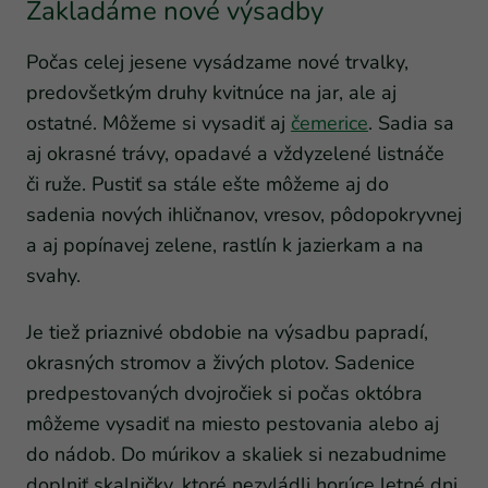
Zakladáme nové výsadby
Počas celej jesene vysádzame nové trvalky,
predovšetkým druhy kvitnúce na jar, ale aj
ostatné. Môžeme si vysadiť aj
čemerice
. Sadia sa
aj okrasné trávy, opadavé a vždyzelené listnáče
či ruže. Pustiť sa stále ešte môžeme aj do
sadenia nových ihličnanov, vresov, pôdopokryvnej
a aj popínavej zelene, rastlín k jazierkam a na
svahy.
Je tiež priaznivé obdobie na výsadbu papradí,
okrasných stromov a živých plotov. Sadenice
predpestovaných dvojročiek si počas októbra
môžeme vysadiť na miesto pestovania alebo aj
do nádob. Do múrikov a skaliek si nezabudnime
doplniť skalničky, ktoré nezvládli horúce letné dni.