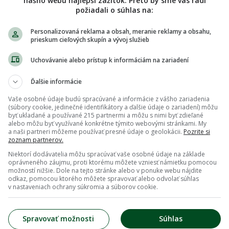
nášho webu najlepší zážitok. Preto by sme vás radi
požiadali o súhlas na:
Personalizovaná reklama a obsah, meranie reklamy a obsahu,
prieskum cieľových skupín a vývoj služieb
Uchovávanie alebo prístup k informáciám na zariadení
Ďalšie informácie
Vaše osobné údaje budú spracúvané a informácie z vášho zariadenia
(súbory cookie, jedinečné identifikátory a ďalšie údaje o zariadení) môžu
byť ukladané a používané 215 partnermi a môžu s nimi byť zdieľané
alebo môžu byť využívané konkrétne týmito webovými stránkami. My
a naši partneri môžeme používať presné údaje o geolokácii.
Pozrite si
zoznam partnerov.
Niektorí dodávatelia môžu spracúvať vaše osobné údaje na základe
oprávneného záujmu, proti ktorému môžete vzniesť námietku pomocou
možností nižšie. Dole na tejto stránke alebo v ponuke webu nájdite
odkaz, pomocou ktorého môžete spravovať alebo odvolať súhlas
v nastaveniach ochrany súkromia a súborov cookie.
Spravovať možnosti
Súhlas