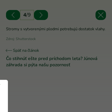
4
/
9
Stromy s vytvorenými plodmi potrebujú dostatok vlahy.
Zdroj: Shutterstock
Späť na článok
Čo stihnúť ešte pred príchodom leta? Júnová
záhrada si pýta našu pozornosť