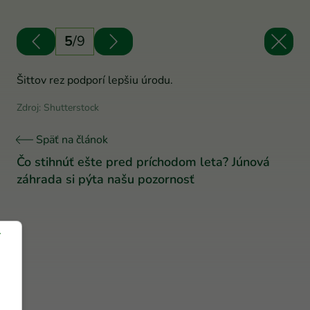
5
/
9
Šittov rez podporí lepšiu úrodu.
Zdroj: Shutterstock
Späť na článok
Čo stihnúť ešte pred príchodom leta? Júnová
záhrada si pýta našu pozornosť