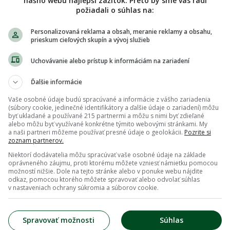
nášho webu najlepší zážitok. Preto by sme vás radi
požiadali o súhlas na:
Personalizovaná reklama a obsah, meranie reklamy a obsahu,
prieskum cieľových skupín a vývoj služieb
Uchovávanie alebo prístup k informáciám na zariadení
Ďalšie informácie
Vaše osobné údaje budú spracúvané a informácie z vášho zariadenia
(súbory cookie, jedinečné identifikátory a ďalšie údaje o zariadení) môžu
byť ukladané a používané 215 partnermi a môžu s nimi byť zdieľané
alebo môžu byť využívané konkrétne týmito webovými stránkami. My
a naši partneri môžeme používať presné údaje o geolokácii.
Pozrite si
zoznam partnerov.
Niektorí dodávatelia môžu spracúvať vaše osobné údaje na základe
oprávneného záujmu, proti ktorému môžete vzniesť námietku pomocou
možností nižšie. Dole na tejto stránke alebo v ponuke webu nájdite
odkaz, pomocou ktorého môžete spravovať alebo odvolať súhlas
v nastaveniach ochrany súkromia a súborov cookie.
Spravovať možnosti
Súhlas