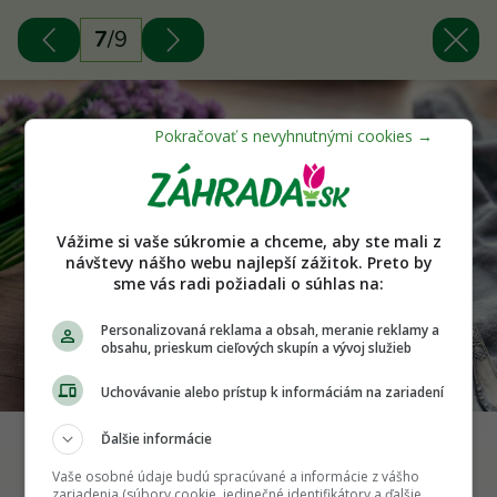
7
/
9
Vážime si vaše súkromie a chceme, aby ste mali z
návštevy nášho webu najlepší zážitok. Preto by
sme vás radi požiadali o súhlas na:
Personalizovaná reklama a obsah, meranie reklamy a
obsahu, prieskum cieľových skupín a vývoj služieb
Uchovávanie alebo prístup k informáciám na zariadení
Ďalšie informácie
Zeleninový šalát s pažítkovými kvetmi
Vaše osobné údaje budú spracúvané a informácie z vášho
zariadenia (súbory cookie, jedinečné identifikátory a ďalšie
Zdroj: Shutterstock