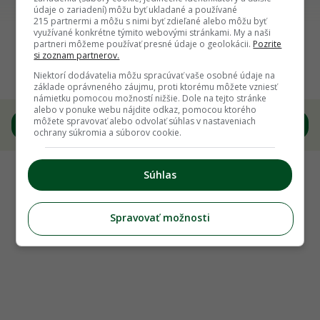
údaje o zariadení) môžu byť ukladané a používané
215 partnermi a môžu s nimi byť zdieľané alebo môžu byť
Späť na článok
využívané konkrétne týmito webovými stránkami. My a naši
partneri môžeme používať presné údaje o geolokácii.
Pozrite
Začala vám v záhrade kvitnúť pažítka? Väčšina
si zoznam partnerov.
záhradkárov robí túto chybu
Niektorí dodávatelia môžu spracúvať vaše osobné údaje na
základe oprávneného záujmu, proti ktorému môžete vzniesť
námietku pomocou možností nižšie. Dole na tejto stránke
alebo v ponuke webu nájdite odkaz, pomocou ktorého
môžete spravovať alebo odvolať súhlas v nastaveniach
7
/
9
ochrany súkromia a súborov cookie.
Súhlas
Spravovať možnosti