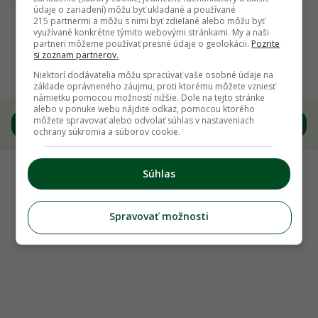
údaje o zariadení) môžu byť ukladané a používané
215 partnermi a môžu s nimi byť zdieľané alebo môžu byť
Späť na článok
využívané konkrétne týmito webovými stránkami. My a naši
partneri môžeme používať presné údaje o geolokácii.
Pozrite
Začala vám v záhrade kvitnúť pažítka? Väčšina
si zoznam partnerov.
záhradkárov robí túto chybu
Niektorí dodávatelia môžu spracúvať vaše osobné údaje na
základe oprávneného záujmu, proti ktorému môžete vzniesť
námietku pomocou možností nižšie. Dole na tejto stránke
alebo v ponuke webu nájdite odkaz, pomocou ktorého
môžete spravovať alebo odvolať súhlas v nastaveniach
5
/
9
ochrany súkromia a súborov cookie.
Súhlas
Spravovať možnosti