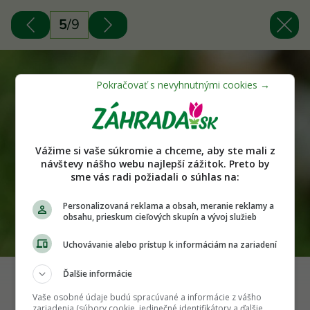
5
/
9
Vážime si vaše súkromie a chceme, aby ste mali z
návštevy nášho webu najlepší zážitok. Preto by
sme vás radi požiadali o súhlas na:
Personalizovaná reklama a obsah, meranie reklamy a
obsahu, prieskum cieľových skupín a vývoj služieb
Uchovávanie alebo prístup k informáciám na zariadení
Ďalšie informácie
Fialové kvety sú lákadlom pre včely a ďalšie opeľovače.
Vaše osobné údaje budú spracúvané a informácie z vášho
zariadenia (súbory cookie, jedinečné identifikátory a ďalšie
Zdroj: Shutterstock